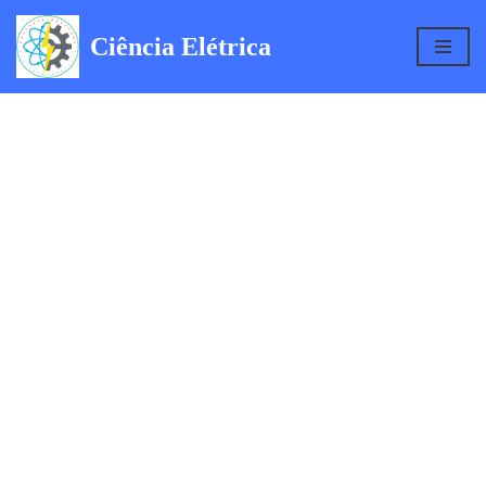
Ciência Elétrica
Pular
para
o
conteúdo