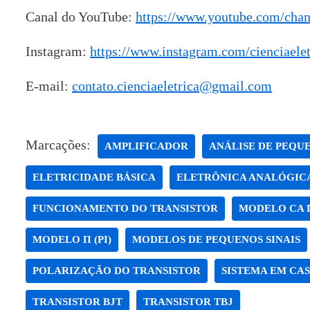
Canal do YouTube:
https://www.youtube.com/ch
Instagram:
https://www.instagram.com/cienciaelet
E-mail:
contato.cienciaeletrica@gmail.com
Marcações:
AMPLIFICADOR
ANÁLISE DE PEQUE
ELETRICIDADE BÁSICA
ELETRÔNICA ANALÓGIC
FUNCIONAMENTO DO TRANSISTOR
MODELO CA 
MODELO Π (PI)
MODELOS DE PEQUENOS SINAIS
POLARIZAÇÃO DO TRANSISTOR
SISTEMA EM CA
TRANSISTOR BJT
TRANSISTOR TBJ