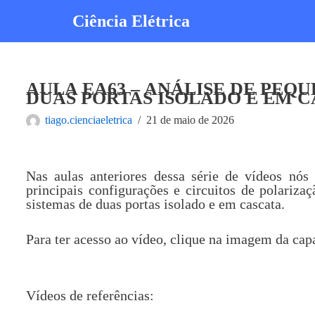
Ciência Elétrica
Pular
para
o
conteúdo
AULA EA63 – ANÁLISE DE PEQU
DUAS PORTAS ISOLADO E EM 
tiago.cienciaeletrica
21 de maio de 2026
Nas aulas anteriores dessa série de vídeos nós
principais configurações e circuitos de polariza
sistemas de duas portas isolado e em cascata.
Para ter acesso ao vídeo, clique na imagem da cap
Vídeos de referências: