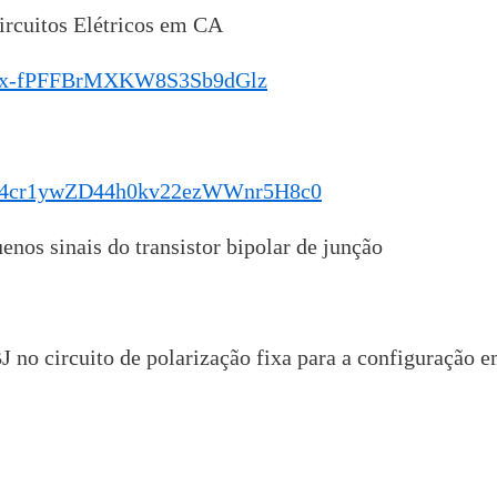
ircuitos Elétricos em CA
cr1yx-fPFFBrMXKW8S3Sb9dGlz
NyP4cr1ywZD44h0kv22ezWWnr5H8c0
os sinais do transistor bipolar de junção
J no circuito de polarização fixa para a configuração