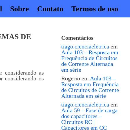
l
Sobre
Contato
Termos de uso
TEMAS DE
Comentários
tiago.cienciaeletrica
em
Aula 103 – Resposta em
Frequência de Circuitos
de Corrente Alternada
em série
or considerando as
or considerando os
Rogerio
em
Aula 103 –
Resposta em Frequência
de Circuitos de Corrente
Alternada em série
tiago.cienciaeletrica
em
Aula 59 – Fase de carga
dos capacitores –
Circuitos RC |
Capacitores em CC