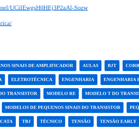
annel/UCiIEwgsH0HEj3P2aAl-Sozw
rica/
NOS SINAIS DE AMPLIFICADOR
AULAS
BJT
CORR
A
ELETROTÉCNICA
ENGENHARIA
ENGENHARIA 
DO TRANSISTOR
MODELO RE
MODELO T DO TRANSI
MODELOS DE PEQUENOS SINAIS DO TRANSISTOR
PEQ
SCATA
TBJ
TÉCNICO
TENSÃO
TENSÃO EARLY