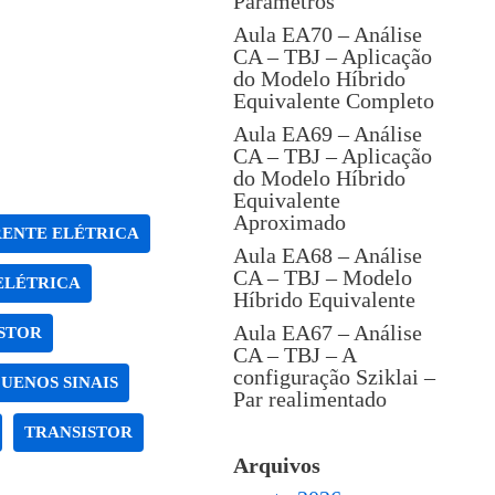
Parâmetros
Aula EA70 – Análise
CA – TBJ – Aplicação
do Modelo Híbrido
Equivalente Completo
Aula EA69 – Análise
CA – TBJ – Aplicação
do Modelo Híbrido
Equivalente
Aproximado
ENTE ELÉTRICA
Aula EA68 – Análise
CA – TBJ – Modelo
ELÉTRICA
Híbrido Equivalente
Aula EA67 – Análise
STOR
CA – TBJ – A
configuração Sziklai –
UENOS SINAIS
Par realimentado
TRANSISTOR
Arquivos