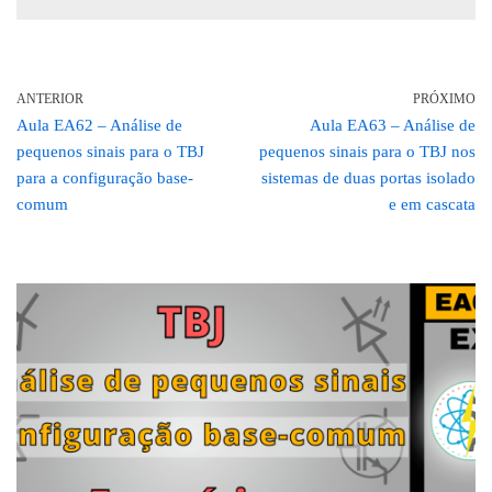
ANTERIOR
PRÓXIMO
Aula EA62 – Análise de
Aula EA63 – Análise de
pequenos sinais para o TBJ
pequenos sinais para o TBJ nos
para a configuração base-
sistemas de duas portas isolado
comum
e em cascata