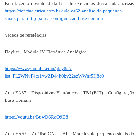
Para fazer o download da lista de exercícios dessa aula, acesse:
https://cienciaeletrica.com.br/aula-ea62-analise-de-pequenos-
sinais-para-o-tbj-para-a-configuracao-base-comum
Vídeos de referências:
Playlist – Módulo IV Eletrônica Analógica
https://www.youtube.com/playlist?
list=PL2WNyP4cr1ywZD44h0kv22ezWWnr5H8c0
Aula EA37 – Dispositivos Eletrônicos – TBJ (BJT) – Configuração
Base-Comum
https://youtu.be/BuwD6RqO9D8
Aula EA57 – Análise CA – TBJ – Modelos de pequenos sinais do