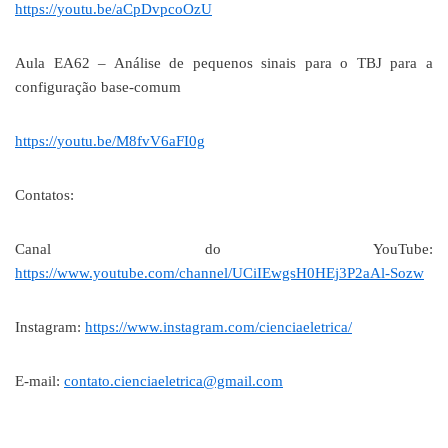
https://youtu.be/aCpDvpcoOzU
Aula EA62 – Análise de pequenos sinais para o TBJ para a
configuração base-comum
https://youtu.be/M8fvV6aFI0g
Contatos:
Canal do YouTube:
https://www.youtube.com/channel/UCiIEwgsH0HEj3P2aAl-Sozw
Instagram:
https://www.instagram.com/cienciaeletrica/
E-mail:
contato.cienciaeletrica@gmail.com