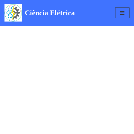
Ciência Elétrica
Pular
para
o
conteúdo