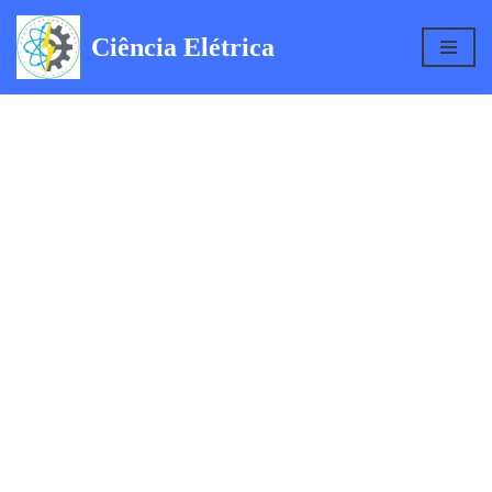
Ciência Elétrica
Pular
para
o
conteúdo