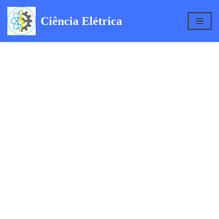
Ciência Elétrica
Pular
para
o
conteúdo