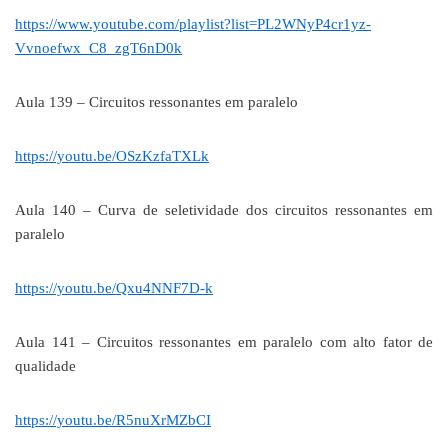
https://www.youtube.com/playlist?list=PL2WNyP4cr1yz-
Vvnoefwx_C8_zgT6nD0k
Aula 139 – Circuitos ressonantes em paralelo
https://youtu.be/OSzKzfaTXLk
Aula 140 – Curva de seletividade dos circuitos ressonantes em
paralelo
https://youtu.be/Qxu4NNF7D-k
Aula 141 – Circuitos ressonantes em paralelo com alto fator de
qualidade
https://youtu.be/R5nuXrMZbCI