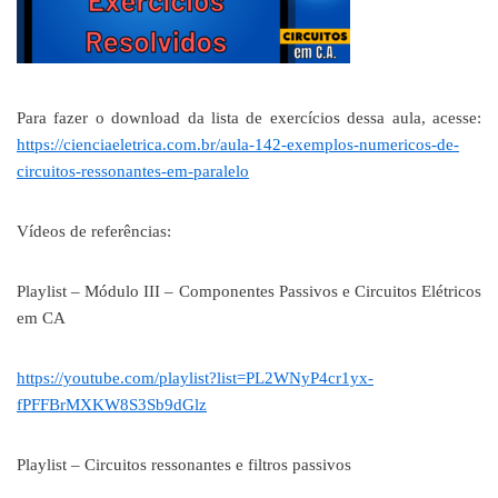
Para fazer o download da lista de exercícios dessa aula, acesse:
https://cienciaeletrica.com.br/aula-142-exemplos-numericos-de-
circuitos-ressonantes-em-paralelo
Vídeos de referências:
Playlist – Módulo III – Componentes Passivos e Circuitos Elétricos
em CA
https://youtube.com/playlist?list=PL2WNyP4cr1yx-
fPFFBrMXKW8S3Sb9dGlz
Playlist – Circuitos ressonantes e filtros passivos