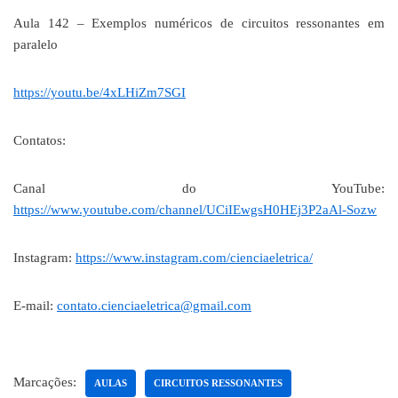
Aula 142 – Exemplos numéricos de circuitos ressonantes em
paralelo
https://youtu.be/4xLHiZm7SGI
Contatos:
Canal do YouTube:
https://www.youtube.com/channel/UCiIEwgsH0HEj3P2aAl-Sozw
Instagram:
https://www.instagram.com/cienciaeletrica/
E-mail:
contato.cienciaeletrica@gmail.com
Marcações:
AULAS
CIRCUITOS RESSONANTES