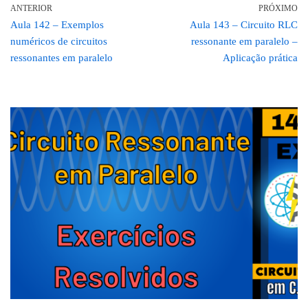
ANTERIOR
PRÓXIMO
Aula 142 – Exemplos
Aula 143 – Circuito RLC
numéricos de circuitos
ressonante em paralelo –
ressonantes em paralelo
Aplicação prática