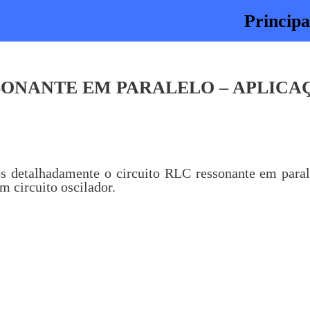
Principa
SSONANTE EM PARALELO – APLICA
os detalhadamente o circuito RLC ressonante em para
m circuito oscilador.