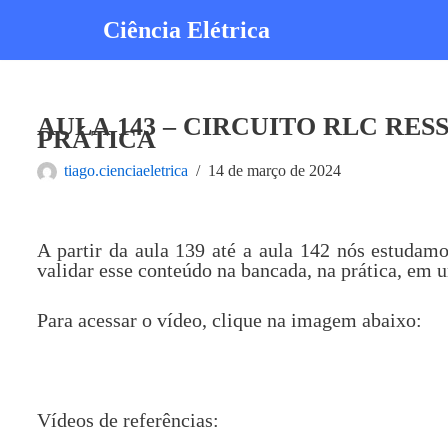
Ciência Elétrica
Pular
para
o
conteúdo
AULA 143 – CIRCUITO RLC RE
PRÁTICA
tiago.cienciaeletrica
14 de março de 2024
A partir da aula 139 até a aula 142 nós estudam
validar esse conteúdo na bancada, na prática, em u
Para acessar o vídeo, clique na imagem abaixo:
Vídeos de referências: