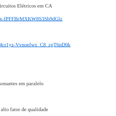
ircuitos Elétricos em CA
cr1yx-fPFFBrMXKW8S3Sb9dGlz
yP4cr1yz-Vvnoefwx_C8_zgT6nD0k
ssonantes em paralelo
alto fator de qualidade