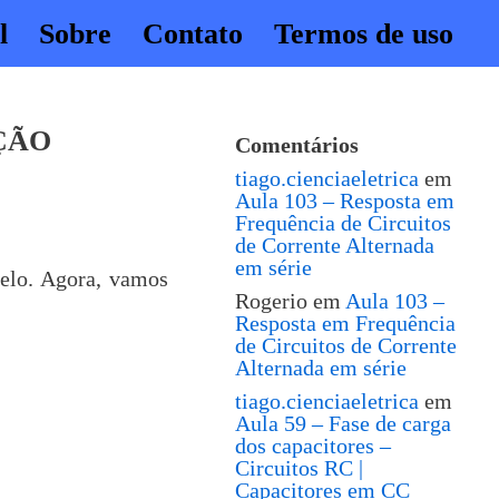
l
Sobre
Contato
Termos de uso
ÇÃO
Comentários
tiago.cienciaeletrica
em
Aula 103 – Resposta em
Frequência de Circuitos
de Corrente Alternada
em série
lelo. Agora, vamos
Rogerio
em
Aula 103 –
Resposta em Frequência
de Circuitos de Corrente
Alternada em série
tiago.cienciaeletrica
em
Aula 59 – Fase de carga
dos capacitores –
Circuitos RC |
Capacitores em CC