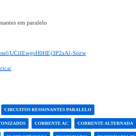
nantes em paralelo
annel/UCiIEwgsH0HEj3P2aAl-Sozw
rica/
CIRCUITOS RESSONANTES PARALELO
TONIZADOS
CORRENTE AC
CORRENTE ALTERNADA