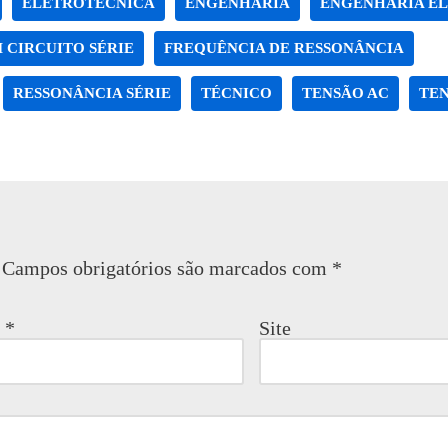
ELETROTÉCNICA
ENGENHARIA
ENGENHARIA EL
 CIRCUITO SÉRIE
FREQUÊNCIA DE RESSONÂNCIA
RESSONÂNCIA SÉRIE
TÉCNICO
TENSÃO AC
TE
Campos obrigatórios são marcados com
*
l
*
Site