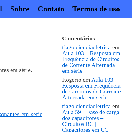
l
Sobre
Contato
Termos de uso
Comentários
tiago.cienciaeletrica
em
Aula 103 – Resposta em
Frequência de Circuitos
de Corrente Alternada
ntes em série.
em série
Rogerio
em
Aula 103 –
Resposta em Frequência
de Circuitos de Corrente
Alternada em série
tiago.cienciaeletrica
em
Aula 59 – Fase de carga
ssonantes-em-serie
dos capacitores –
Circuitos RC |
Capacitores em CC