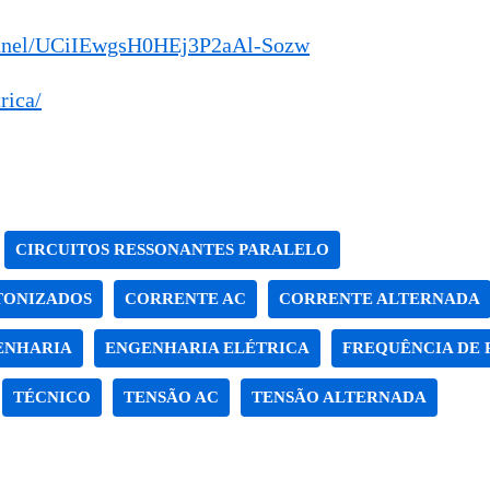
annel/UCiIEwgsH0HEj3P2aAl-Sozw
rica/
CIRCUITOS RESSONANTES PARALELO
TONIZADOS
CORRENTE AC
CORRENTE ALTERNADA
ENHARIA
ENGENHARIA ELÉTRICA
FREQUÊNCIA DE 
TÉCNICO
TENSÃO AC
TENSÃO ALTERNADA