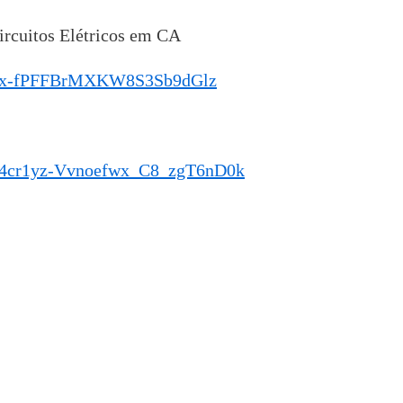
ircuitos Elétricos em CA
cr1yx-fPFFBrMXKW8S3Sb9dGlz
yP4cr1yz-Vvnoefwx_C8_zgT6nD0k