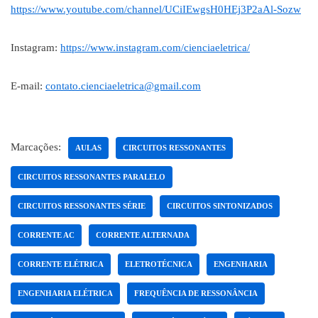
https://www.youtube.com/channel/UCiIEwgsH0HEj3P2aAl-Sozw
Instagram:
https://www.instagram.com/cienciaeletrica/
E-mail:
contato.cienciaeletrica@gmail.com
Marcações:
AULAS
CIRCUITOS RESSONANTES
CIRCUITOS RESSONANTES PARALELO
CIRCUITOS RESSONANTES SÉRIE
CIRCUITOS SINTONIZADOS
CORRENTE AC
CORRENTE ALTERNADA
CORRENTE ELÉTRICA
ELETROTÉCNICA
ENGENHARIA
ENGENHARIA ELÉTRICA
FREQUÊNCIA DE RESSONÂNCIA