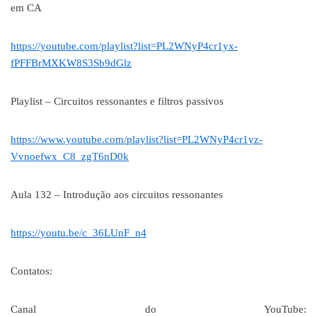
em CA
https://youtube.com/playlist?list=PL2WNyP4cr1yx-
fPFFBrMXKW8S3Sb9dGlz
Playlist – Circuitos ressonantes e filtros passivos
https://www.youtube.com/playlist?list=PL2WNyP4cr1yz-
Vvnoefwx_C8_zgT6nD0k
Aula 132 – Introdução aos circuitos ressonantes
https://youtu.be/c_36LUnF_n4
Contatos:
Canal do YouTube: