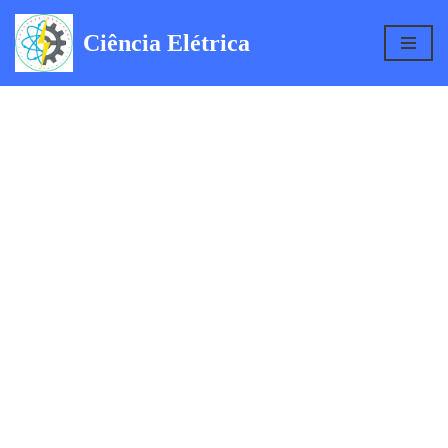
Ciência Elétrica
Pular
para
o
conteúdo