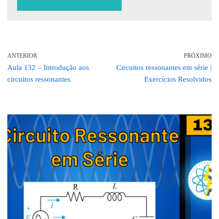
ANTERIOR
PRÓXIMO
Aula 132 – Introdução aos
Circuitos ressonantes em série |
circuitos ressonantes
Exercícios Resolvidos