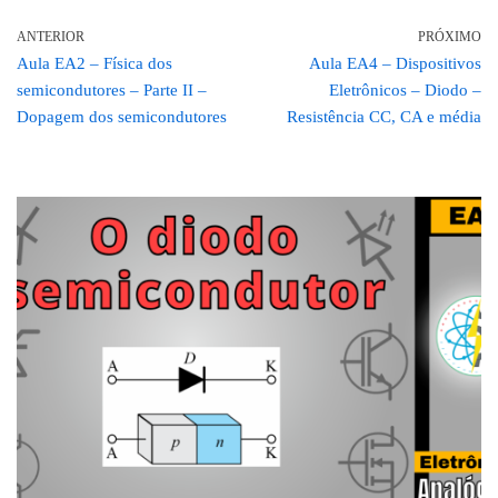
ANTERIOR
PRÓXIMO
Aula EA2 – Física dos
Aula EA4 – Dispositivos
semicondutores – Parte II –
Eletrônicos – Diodo –
Dopagem dos semicondutores
Resistência CC, CA e média