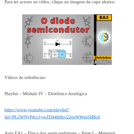
Para ter acesso ao vídeo, clique na imagem da capa abaixo:
Vídeos de referências:
Playlist – Módulo IV – Eletrônica Analógica
https://www.youtube.com/playlist?
list=PL2WNyP4cr1ywZD44h0kv22ezWWnr5H8c0
Aula EA1 – Física dos semicondutores – Parte I – Materiais