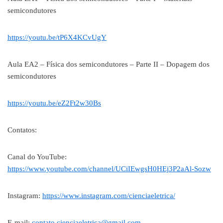
semicondutores
https://youtu.be/tP6X4KCvUgY
Aula EA2 – Física dos semicondutores – Parte II – Dopagem dos
semicondutores
https://youtu.be/eZ2Ft2w30Bs
Contatos:
Canal do YouTube:
https://www.youtube.com/channel/UCiIEwgsH0HEj3P2aAl-Sozw
Instagram:
https://www.instagram.com/cienciaeletrica/
E-mail:
contato.cienciaeletrica@gmail.com