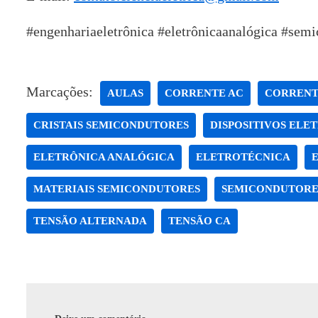
#engenhariaeletrônica #eletrônicaanalógica #sem
Marcações:
AULAS
CORRENTE AC
CORRENT
CRISTAIS SEMICONDUTORES
DISPOSITIVOS ELE
ELETRÔNICA ANALÓGICA
ELETROTÉCNICA
MATERIAIS SEMICONDUTORES
SEMICONDUTORE
TENSÃO ALTERNADA
TENSÃO CA