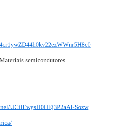
NyP4cr1ywZD44h0kv22ezWWnr5H8c0
 Materiais semicondutores
annel/UCiIEwgsH0HEj3P2aAl-Sozw
rica/