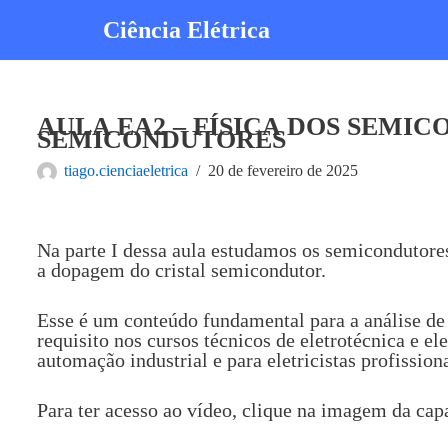
Ciência Elétrica
Pular
para
o
conteúdo
AULA EA2 – FÍSICA DOS SEMIC
SEMICONDUTORES
tiago.cienciaeletrica
20 de fevereiro de 2025
Na parte I dessa aula estudamos os semicondutores
a dopagem do cristal semicondutor.
Esse é um conteúdo fundamental para a análise de c
requisito nos cursos técnicos de eletrotécnica e e
automação industrial e para eletricistas profissiona
Para ter acesso ao vídeo, clique na imagem da cap