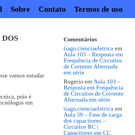
l
Sobre
Contato
Termos de uso
 DOS
Comentários
tiago.cienciaeletrica
em
Aula 103 – Resposta em
Frequência de Circuitos
de Corrente Alternada
em série
esse vamos estudar
Rogerio
em
Aula 103 –
Resposta em Frequência
de Circuitos de Corrente
cnica, pois é
Alternada em série
 tecnólogos em
tiago.cienciaeletrica
em
Aula 59 – Fase de carga
dos capacitores –
Circuitos RC |
Capacitores em CC