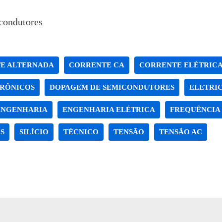
icondutores
E ALTERNADA
CORRENTE CA
CORRENTE ELÉTRIC
TRÔNICOS
DOPAGEM DE SEMICONDUTORES
ELETRIC
ENGENHARIA
ENGENHARIA ELÉTRICA
FREQUÊNCIA
S
SILÍCIO
TÉCNICO
TENSÃO
TENSÃO AC