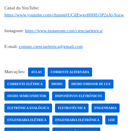
Canal do YouTube:
https://www.youtube.com/channel/UCiIEwgsH0HEj3P2aAl-Sozw
Instagram:
https://www.instagram.com/cienciaeletrica/
E-mail:
contato.cienciaeletrica@gmail.com
Marcações:
AULAS
CORRENTE ALTERNADA
CORRENTE ELÉTRICA
DIODO
DIODO EMISSOR DE LUZ
DIODO SEMICONDUTOR
DISPOSITIVOS ELETRÔNICOS
ELETRÔNICA ANALÓGICA
ELETROTÉCNICA
ENGENHARIA
ENGENHARIA ELÉTRICA
ENGENHARIA ELETRÔNICA
LED