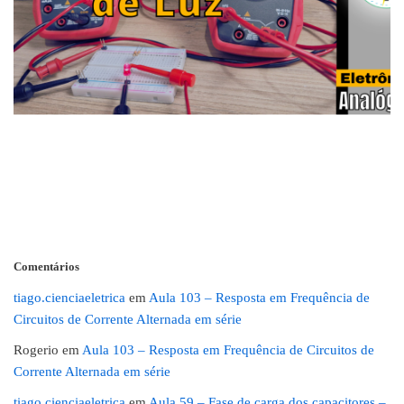
Comentários
tiago.cienciaeletrica
em
Aula 103 – Resposta em Frequência de
Circuitos de Corrente Alternada em série
Rogerio
em
Aula 103 – Resposta em Frequência de Circuitos de
Corrente Alternada em série
tiago.cienciaeletrica
em
Aula 59 – Fase de carga dos capacitores –