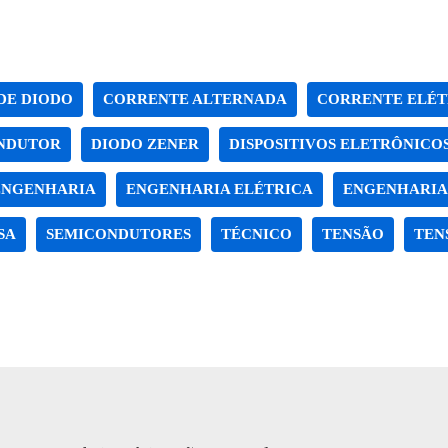
DE DIODO
CORRENTE ALTERNADA
CORRENTE ELÉT
NDUTOR
DIODO ZENER
DISPOSITIVOS ELETRÔNICO
ENGENHARIA
ENGENHARIA ELÉTRICA
ENGENHARIA
SA
SEMICONDUTORES
TÉCNICO
TENSÃO
TEN