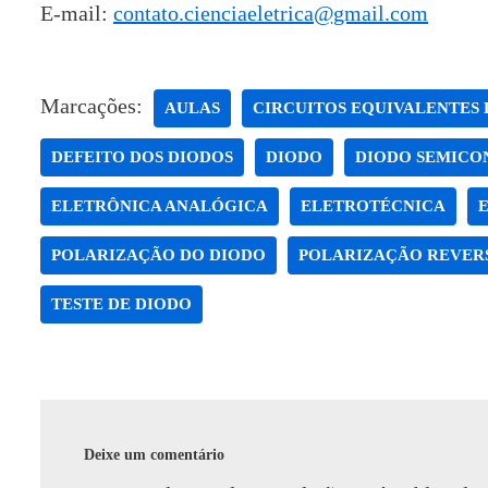
E-mail:
contato.cienciaeletrica@gmail.com
Marcações:
AULAS
CIRCUITOS EQUIVALENTES 
DEFEITO DOS DIODOS
DIODO
DIODO SEMICO
ELETRÔNICA ANALÓGICA
ELETROTÉCNICA
POLARIZAÇÃO DO DIODO
POLARIZAÇÃO REVER
TESTE DE DIODO
Deixe um comentário