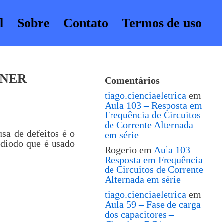
l
Sobre
Contato
Termos de uso
ENER
Comentários
tiago.cienciaeletrica
em
Aula 103 – Resposta em
Frequência de Circuitos
de Corrente Alternada
sa de defeitos é o
em série
 diodo que é usado
Rogerio
em
Aula 103 –
Resposta em Frequência
de Circuitos de Corrente
Alternada em série
tiago.cienciaeletrica
em
Aula 59 – Fase de carga
dos capacitores –