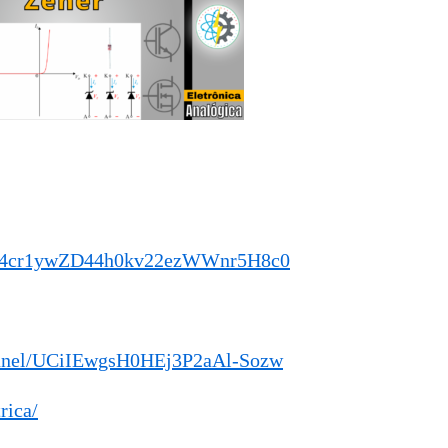
NyP4cr1ywZD44h0kv22ezWWnr5H8c0
annel/UCiIEwgsH0HEj3P2aAl-Sozw
rica/