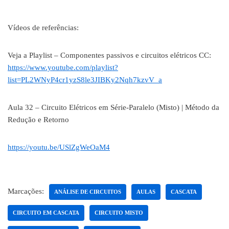
Vídeos de referências:
Veja a Playlist – Componentes passivos e circuitos elétricos CC:
https://www.youtube.com/playlist?
list=PL2WNyP4cr1yzS8le3JIBKy2Nqh7kzvV_a
Aula 32 – Circuito Elétricos em Série-Paralelo (Misto) | Método da
Redução e Retorno
https://youtu.be/USlZgWeOaM4
Marcações:
ANÁLISE DE CIRCUITOS
AULAS
CASCATA
CIRCUITO EM CASCATA
CIRCUITO MISTO