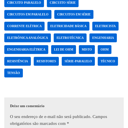
CIRCUITO PARALELO
CIRCUITO SÉRIE
CIRCUITOS EM PARALELO
CIRCUITOS EM SÉRIE
CORRENTE ELÉTRICA
ELETRICIDADE BÁSICA
ELETRICISTA
ELETRÔNICA ANALÓGICA
ELETROTÉCNICA
ENGENHARIA
ENGENHARIA ELÉTRICA
LEI DE OHM
MISTO
OHM
RESISTÊNCIA
RESISTORES
SÉRIE-PARALELO
TÉCNICO
TENSÃO
Deixe um comentário
O seu endereço de e-mail não será publicado.
Campos
obrigatórios são marcados com
*