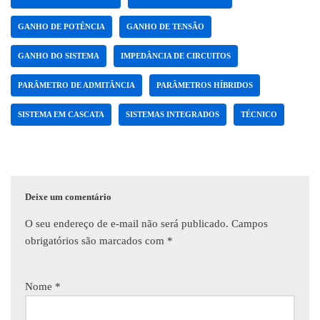
GANHO DE POTÊNCIA
GANHO DE TENSÃO
GANHO DO SISTEMA
IMPEDÂNCIA DE CIRCUITOS
PARÂMETRO DE ADMITÂNCIA
PARÂMETROS HÍBRIDOS
SISTEMA EM CASCATA
SISTEMAS INTEGRADOS
TÉCNICO
Deixe um comentário
O seu endereço de e-mail não será publicado.
Campos
obrigatórios são marcados com
*
Nome
*