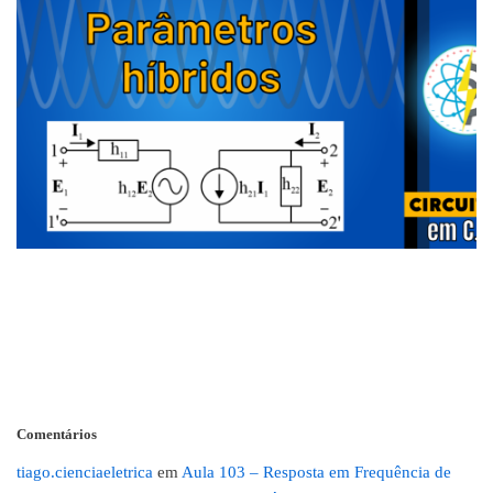
Comentários
tiago.cienciaeletrica
em
Aula 103 – Resposta em Frequência de