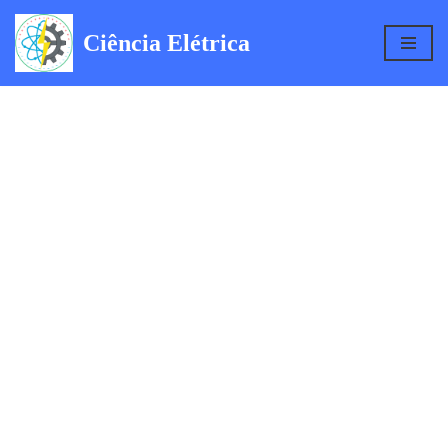
Ciência Elétrica
Pular
para
o
conteúdo