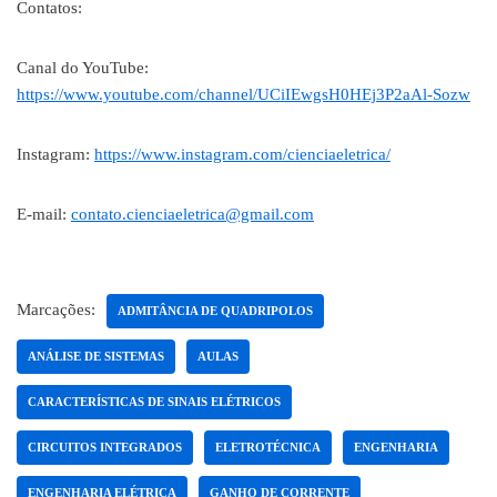
Contatos:
Canal do YouTube:
https://www.youtube.com/channel/UCiIEwgsH0HEj3P2aAl-Sozw
Instagram:
https://www.instagram.com/cienciaeletrica/
E-mail:
contato.cienciaeletrica@gmail.com
Marcações:
ADMITÂNCIA DE QUADRIPOLOS
ANÁLISE DE SISTEMAS
AULAS
CARACTERÍSTICAS DE SINAIS ELÉTRICOS
CIRCUITOS INTEGRADOS
ELETROTÉCNICA
ENGENHARIA
ENGENHARIA ELÉTRICA
GANHO DE CORRENTE