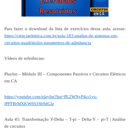
Para fazer o download da lista de exercícios dessa aula, acesse:
https://cienciaeletrica.com.br/aula-183-analise-de-sistemas-em-
circuitos-quadripolos-parametros-de-admitancia
Vídeos de referências:
Playlist – Módulo III – Componentes Passivos e Circuitos Elétricos
em CA
https://youtube.com/playlist?list=PL2WNyP4cr1yx-
fPFFBrMXKW8S3Sb9dGlz
Aula 45: Transformação Y-Delta – T-pi – Delta-Y – pi-T | Análise
de circuitos