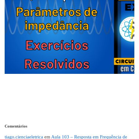
Comentários
tiago.cienciaeletrica
em
Aula 103 – Resposta em Frequência de