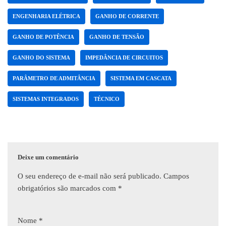
ENGENHARIA ELÉTRICA
GANHO DE CORRENTE
GANHO DE POTÊNCIA
GANHO DE TENSÃO
GANHO DO SISTEMA
IMPEDÂNCIA DE CIRCUITOS
PARÂMETRO DE ADMITÂNCIA
SISTEMA EM CASCATA
SISTEMAS INTEGRADOS
TÉCNICO
Deixe um comentário
O seu endereço de e-mail não será publicado.
Campos
obrigatórios são marcados com
*
Nome
*