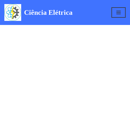
Ciência Elétrica
Pular
para
o
conteúdo