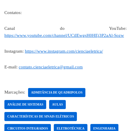
Contatos:
Canal do YouTube:
https://www.youtube.com/channel/UCiIEwgsH0HEj3P2aAl-Sozw
Instagram:
https://www.instagram.com/cienciaeletrica/
E-mail:
contato.cienciaeletrica@gmail.com
Marcações:
ADMITÂNCIA DE QUADRIPOLOS
ANÁLISE DE SISTEMAS
AULAS
CARACTERÍSTICAS DE SINAIS ELÉTRICOS
CIRCUITOS INTEGRADOS
ELETROTÉCNICA
ENGENHARIA