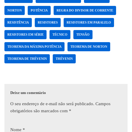
NORTON
POTÊNCIA
REGRA DO DIVISOR DE CORRENTE
RESISTÊNCIA
RESISTORES
RESISTORES EM PARALELO
RESISTORES EM SÉRIE
TÉCNICO
TENSÃO
TEOREMA DA MÁXIMA POTÊNCIA
TEOREMA DE NORTON
TEOREMA DE THÉVENIN
THÉVENIN
Deixe um comentário
O seu endereço de e-mail não será publicado.
Campos
obrigatórios são marcados com
*
Nome
*