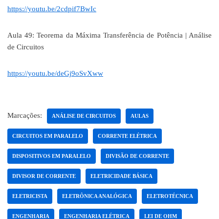
https://youtu.be/2cdpif7BwIc
Aula 49: Teorema da Máxima Transferência de Potência | Análise
de Circuitos
https://youtu.be/deGj9oSvXww
Marcações:
ANÁLISE DE CIRCUITOS
AULAS
CIRCUITOS EM PARALELO
CORRENTE ELÉTRICA
DISPOSITIVOS EM PARALELO
DIVISÃO DE CORRENTE
DIVISOR DE CORRENTE
ELETRICIDADE BÁSICA
ELETRICISTA
ELETRÔNICA ANALÓGICA
ELETROTÉCNICA
ENGENHARIA
ENGENHARIA ELÉTRICA
LEI DE OHM