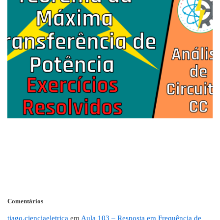
Comentários
tiago.cienciaeletrica
em
Aula 103 – Resposta em Frequência de