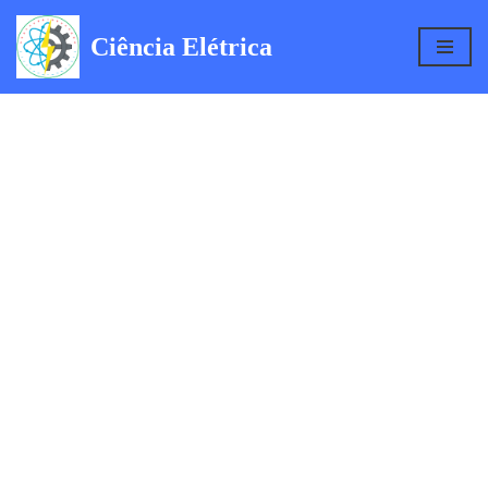
Ciência Elétrica
Pular
para
o
conteúdo