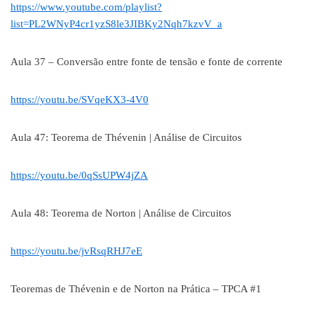
https://www.youtube.com/playlist?
list=PL2WNyP4cr1yzS8le3JIBKy2Nqh7kzvV_a
Aula 37 – Conversão entre fonte de tensão e fonte de corrente
https://youtu.be/SVqeKX3-4V0
Aula 47: Teorema de Thévenin | Análise de Circuitos
https://youtu.be/0qSsUPW4jZA
Aula 48: Teorema de Norton | Análise de Circuitos
https://youtu.be/jvRsqRHJ7eE
Teoremas de Thévenin e de Norton na Prática – TPCA #1