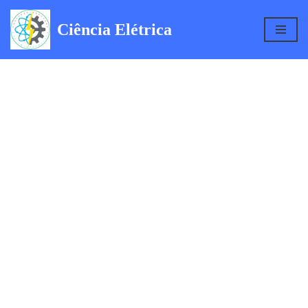
Ciência Elétrica
Pular
para
o
conteúdo