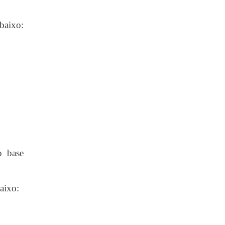
baixo:
o base
aixo: