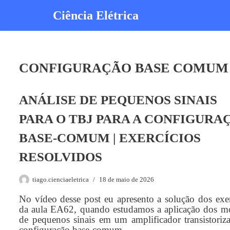
Ciência Elétrica
Pular
para
o
conteúdo
CONFIGURAÇÃO BASE COMUM
ANÁLISE DE PEQUENOS SINAIS
PARA O TBJ PARA A CONFIGURA
BASE-COMUM | EXERCÍCIOS
RESOLVIDOS
tiago.cienciaeletrica
18 de maio de 2026
No vídeo desse post eu apresento a solução dos exer
da aula EA62, quando estudamos a aplicação dos m
de pequenos sinais em um amplificador transistoriz
configuração base-comum.