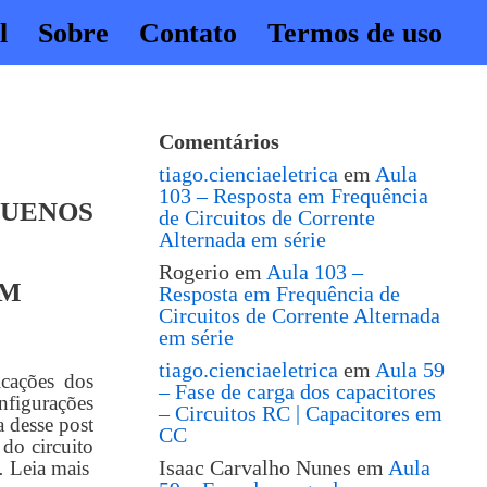
l
Sobre
Contato
Termos de uso
Comentários
tiago.cienciaeletrica
em
Aula
103 – Resposta em Frequência
QUENOS
de Circuitos de Corrente
Alternada em série
Rogerio
em
Aula 103 –
UM
Resposta em Frequência de
Circuitos de Corrente Alternada
em série
tiago.cienciaeletrica
em
Aula 59
icações dos
– Fase de carga dos capacitores
figurações
– Circuitos RC | Capacitores em
 desse post
CC
do circuito
Isaac Carvalho Nunes
em
Aula
.…
Leia mais