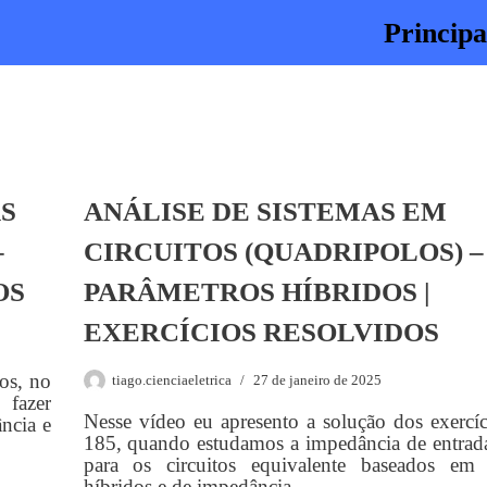
Principa
AS
ANÁLISE DE SISTEMAS EM
–
CIRCUITOS (QUADRIPOLOS) –
OS
PARÂMETROS HÍBRIDOS |
EXERCÍCIOS RESOLVIDOS
os, no
tiago.cienciaeletrica
27 de janeiro de 2025
fazer
Nesse vídeo eu apresento a solução dos exercíc
ncia e
185, quando estudamos a impedância de entrada
para os circuitos equivalente baseados em 
híbridos e de impedância.