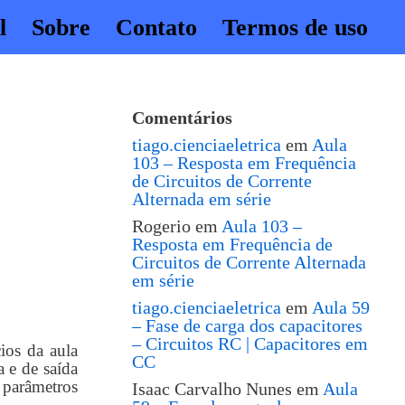
l
Sobre
Contato
Termos de uso
Comentários
tiago.cienciaeletrica
em
Aula
103 – Resposta em Frequência
de Circuitos de Corrente
Alternada em série
Rogerio
em
Aula 103 –
Resposta em Frequência de
Circuitos de Corrente Alternada
em série
tiago.cienciaeletrica
em
Aula 59
– Fase de carga dos capacitores
– Circuitos RC | Capacitores em
ios da aula
CC
 e de saída
parâmetros
Isaac Carvalho Nunes
em
Aula