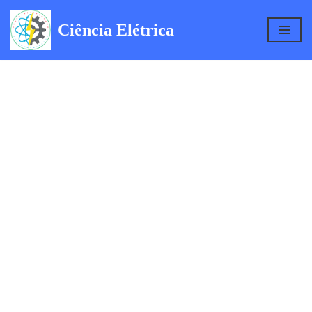
Ciência Elétrica
Pular
para
o
conteúdo