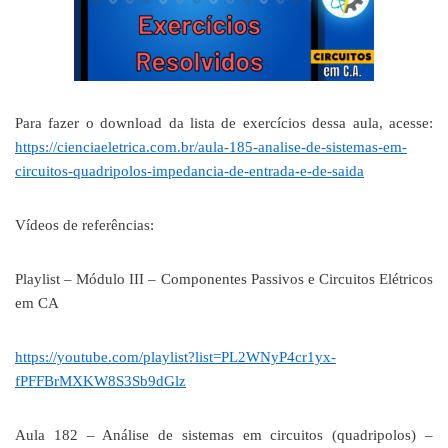
Para fazer o download da lista de exercícios dessa aula, acesse:
https://cienciaeletrica.com.br/aula-185-analise-de-sistemas-em-
circuitos-quadripolos-impedancia-de-entrada-e-de-saida
Vídeos de referências:
Playlist – Módulo III – Componentes Passivos e Circuitos Elétricos
em CA
https://youtube.com/playlist?list=PL2WNyP4cr1yx-
fPFFBrMXKW8S3Sb9dGlz
Aula 182 – Análise de sistemas em circuitos (quadripolos) –