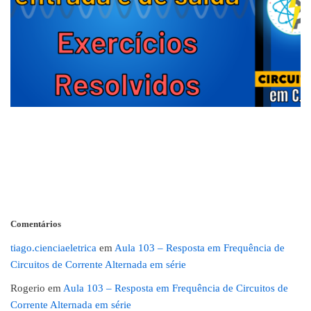
Comentários
tiago.cienciaeletrica
em
Aula 103 – Resposta em Frequência de
Circuitos de Corrente Alternada em série
Rogerio
em
Aula 103 – Resposta em Frequência de Circuitos de
Corrente Alternada em série