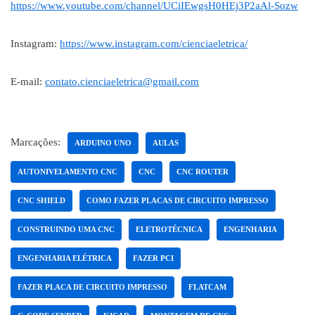
https://www.youtube.com/channel/UCiIEwgsH0HEj3P2aAl-Sozw
Instagram:
https://www.instagram.com/cienciaeletrica/
E-mail:
contato.cienciaeletrica@gmail.com
Marcações:
ARDUINO UNO
AULAS
AUTONIVELAMENTO CNC
CNC
CNC ROUTER
CNC SHIELD
COMO FAZER PLACAS DE CIRCUITO IMPRESSO
CONSTRUINDO UMA CNC
ELETROTÉCNICA
ENGENHARIA
ENGENHARIA ELÉTRICA
FAZER PCI
FAZER PLACA DE CIRCUITO IMPRESSO
FLATCAM