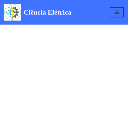
Ciência Elétrica
Pular
para
o
conteúdo