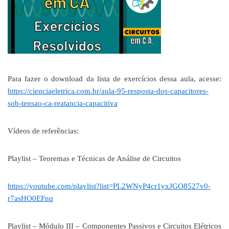
Para fazer o download da lista de exercícios dessa aula, acesse:
https://cienciaeletrica.com.br/aula-95-resposta-dos-capacitores-
sob-tensao-ca-reatancia-capacitiva
Vídeos de referências:
Playlist – Teoremas e Técnicas de Análise de Circuitos
https://youtube.com/playlist?list=PL2WNyP4cr1yxJGO8527v0-
r7asHO0EFnq
Playlist – Módulo III – Componentes Passivos e Circuitos Elétricos