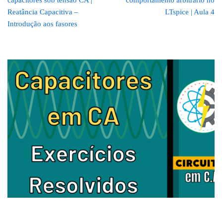
capacitores sob tensão CA |
comportamento arbitrário no
Reatância Capacitiva –
LTspice | Aula 4
Introdução aos fasores