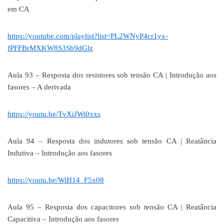
em CA
https://youtube.com/playlist?list=PL2WNyP4cr1yx-
fPFFBrMXKW8S3Sb9dGlz
Aula 93 – Resposta dos resistores sob tensão CA | Introdução aos
fasores – A derivada
https://youtu.be/TvXiJWi0xxs
Aula 94 – Resposta dos indutores sob tensão CA | Reatância
Indutiva – Introdução aos fasores
https://youtu.be/WiH14_F5x08
Aula 95 – Resposta dos capacitores sob tensão CA | Reatância
Capacitiva – Introdução aos fasores