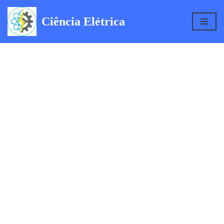
Ciência Elétrica
Pular
para
o
conteúdo