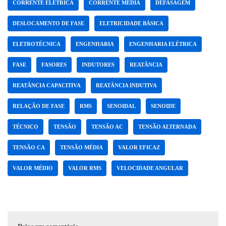
CORRENTE ELÉTRICA
CORRENTE MÉDIA
DEFASAGEM
DESLOCAMENTO DE FASE
ELETRICIDADE BÁSICA
ELETROTÉCNICA
ENGENHARIA
ENGENHARIA ELÉTRICA
FASE
FASORES
INDUTORES
REATÂNCIA
REATÂNCIA CAPACITIVA
REATÂNCIA INDUTIVA
RELAÇÃO DE FASE
RMS
SENOIDAL
SENOIDE
TÉCNICO
TENSÃO
TENSÃO AC
TENSÃO ALTERNADA
TENSÃO CA
TENSÃO MÉDIA
VALOR EFICAZ
VALOR MÉDIO
VALOR RMS
VELOCIDADE ANGULAR