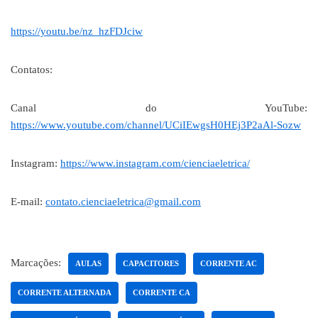
https://youtu.be/nz_hzFDJciw
Contatos:
Canal do YouTube:
https://www.youtube.com/channel/UCiIEwgsH0HEj3P2aAl-Sozw
Instagram:
https://www.instagram.com/cienciaeletrica/
E-mail:
contato.cienciaeletrica@gmail.com
Marcações:
AULAS
CAPACITORES
CORRENTE AC
CORRENTE ALTERNADA
CORRENTE CA