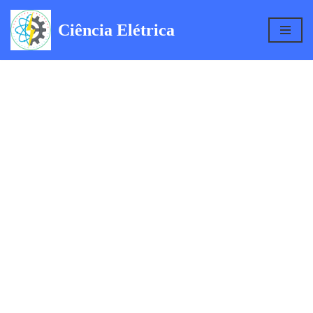
Ciência Elétrica
Pular
para
o
conteúdo