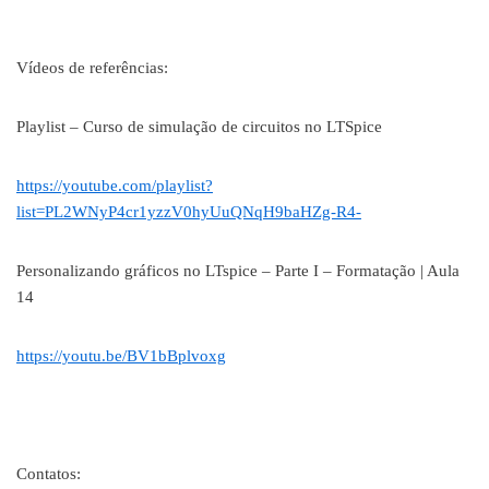
Vídeos de referências:
Playlist – Curso de simulação de circuitos no LTSpice
https://youtube.com/playlist?
list=PL2WNyP4cr1yzzV0hyUuQNqH9baHZg-R4-
Personalizando gráficos no LTspice – Parte I – Formatação | Aula
14
https://youtu.be/BV1bBplvoxg
Contatos: