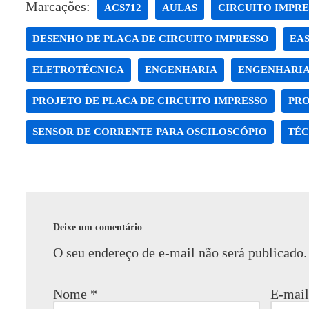
Marcações:
ACS712
AULAS
CIRCUITO IMPRE
DESENHO DE PLACA DE CIRCUITO IMPRESSO
EA
ELETROTÉCNICA
ENGENHARIA
ENGENHARIA
PROJETO DE PLACA DE CIRCUITO IMPRESSO
PRO
SENSOR DE CORRENTE PARA OSCILOSCÓPIO
TÉC
Deixe um comentário
O seu endereço de e-mail não será publicado.
Nome
*
E-mai