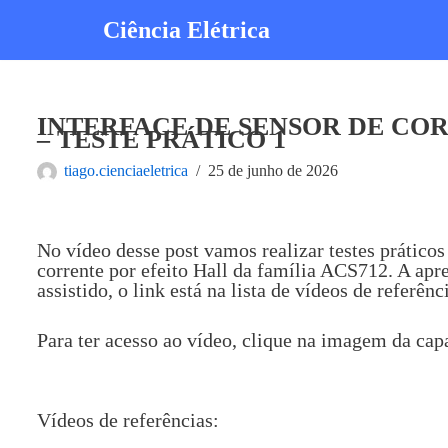
Ciência Elétrica
Pular
para
o
conteúdo
INTERFACE DE SENSOR DE COR
– TESTE PRÁTICO 1
tiago.cienciaeletrica
25 de junho de 2026
No vídeo desse post vamos realizar testes práticos
corrente por efeito Hall da família ACS712. A apre
assistido, o link está na lista de vídeos de referênc
Para ter acesso ao vídeo, clique na imagem da cap
Vídeos de referências: