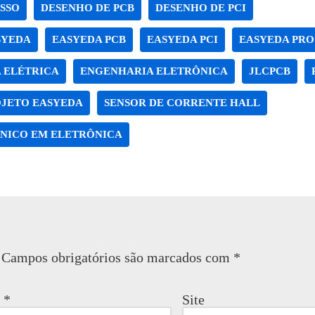
SSO
DESENHO DE PCB
DESENHO DE PCI
SYEDA
EASYEDA PCB
EASYEDA PCI
EASYEDA PRO
 ELÉTRICA
ENGENHARIA ELETRÔNICA
JLCPCB
JETO EASYEDA
SENSOR DE CORRENTE HALL
NICO EM ELETRÔNICA
Campos obrigatórios são marcados com
*
l
*
Site