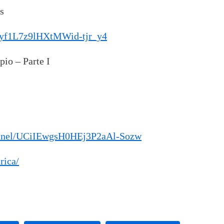
s
1yyf1L7z9lHXtMWid-tjr_y4
pio – Parte I
annel/UCiIEwgsH0HEj3P2aAl-Sozw
rica/