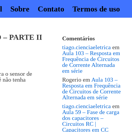
l
Sobre
Contato
Termos de uso
– PARTE II
Comentários
tiago.cienciaeletrica
em
Aula 103 – Resposta em
Frequência de Circuitos
de Corrente Alternada
em série
ra o sensor de
ê não tenha
Rogerio
em
Aula 103 –
Resposta em Frequência
de Circuitos de Corrente
Alternada em série
tiago.cienciaeletrica
em
Aula 59 – Fase de carga
dos capacitores –
Circuitos RC |
Capacitores em CC