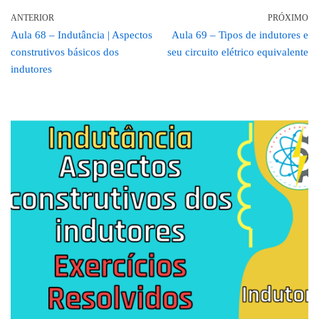
ANTERIOR
PRÓXIMO
Aula 68 – Indutância | Aspectos
Aula 69 – Tipos de indutores e
construtivos básicos dos
seu circuito elétrico equivalente
indutores