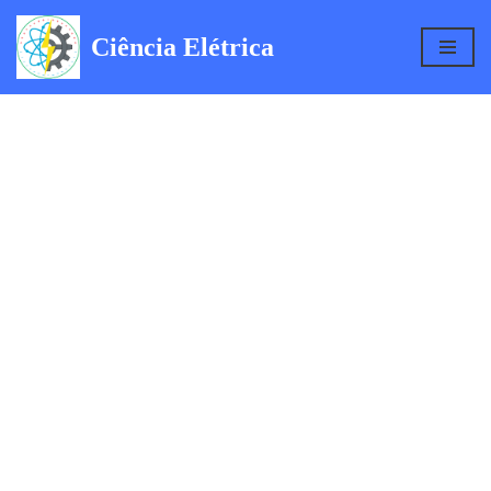
Ciência Elétrica
Pular
para
o
conteúdo