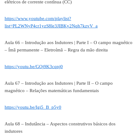
elétricos de corrente contínua (CC)
https://www.youtube.com/playlist?
list=PL2WNyP4cr1yzS8le3JIBKy2Nqh7kzvV_a
Aula 66 – Introdução aos Indutores | Parte I – O campo magnético
– Ímã permanente – Eletroímã – Regra da mão direita
https://youtu.be/GOj9K3cqnj0
Aula 67 – Introdução aos Indutores | Parte II – O campo
magnético – Relações matemáticas fundamentais
https://youtu.be/Igi5_B_p5y0
Aula 68 – Indutância – Aspectos construtivos básicos dos
indutores