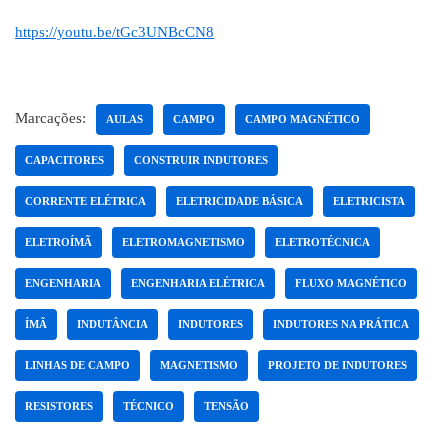
https://youtu.be/tGc3UNBcCN8
Marcações:
AULAS
CAMPO
CAMPO MAGNÉTICO
CAPACITORES
CONSTRUIR INDUTORES
CORRENTE ELÉTRICA
ELETRICIDADE BÁSICA
ELETRICISTA
ELETROÍMÃ
ELETROMAGNETISMO
ELETROTÉCNICA
ENGENHARIA
ENGENHARIA ELÉTRICA
FLUXO MAGNÉTICO
ÍMÃ
INDUTÂNCIA
INDUTORES
INDUTORES NA PRÁTICA
LINHAS DE CAMPO
MAGNETISMO
PROJETO DE INDUTORES
RESISTORES
TÉCNICO
TENSÃO