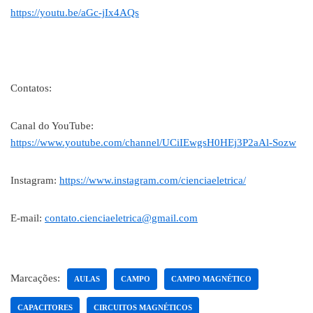
https://youtu.be/aGc-jIx4AQs
Contatos:
Canal do YouTube:
https://www.youtube.com/channel/UCiIEwgsH0HEj3P2aAl-Sozw
Instagram:
https://www.instagram.com/cienciaeletrica/
E-mail:
contato.cienciaeletrica@gmail.com
Marcações:
AULAS
CAMPO
CAMPO MAGNÉTICO
CAPACITORES
CIRCUITOS MAGNÉTICOS