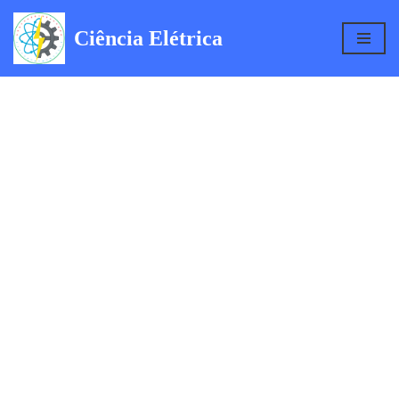
Ciência Elétrica
Pular
para
o
conteúdo