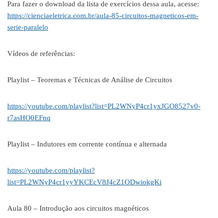
Para fazer o download da lista de exercícios dessa aula, acesse:
https://cienciaeletrica.com.br/aula-85-circuitos-magneticos-em-
serie-paralelo
Vídeos de referências:
Playlist – Teoremas e Técnicas de Análise de Circuitos
https://youtube.com/playlist?list=PL2WNyP4cr1yxJGO8527v0-
r7asHO0EFnq
Playlist – Indutores em corrente contínua e alternada
https://youtube.com/playlist?
list=PL2WNyP4cr1yyYKCEcV8J4cZ1ODwiokgKi
Aula 80 – Introdução aos circuitos magnéticos