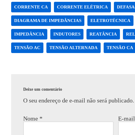
CORRENTE CA
CORRENTE ELÉTRICA
DEFAS
DIAGRAMA DE IMPEDÂNCIAS
ELETROTÉCNICA
IMPEDÂNCIA
INDUTORES
REATÂNCIA
REL
TENSÃO AC
TENSÃO ALTERNADA
TENSÃO CA
Deixe um comentário
O seu endereço de e-mail não será publicado.
Nome
*
E-mai