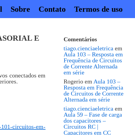
l
Sobre
Contato
Termos de uso
ASORIAL E
Comentários
tiago.cienciaeletrica
em
Aula 103 – Resposta em
Frequência de Circuitos
de Corrente Alternada
em série
ivos conectados em
eriores.
Rogerio
em
Aula 103 –
Resposta em Frequência
de Circuitos de Corrente
Alternada em série
tiago.cienciaeletrica
em
Aula 59 – Fase de carga
dos capacitores –
a-101-circuitos-em-
Circuitos RC |
Capacitores em CC