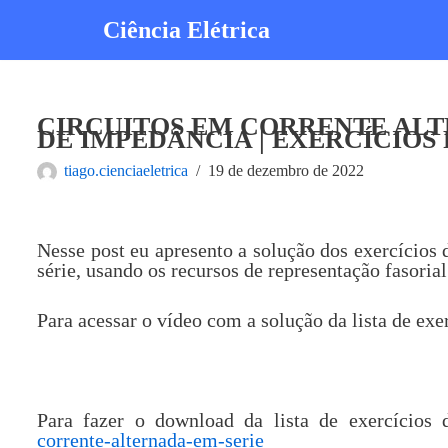
Ciência Elétrica
Pular
para
o
conteúdo
CIRCUITOS EM CORRENTE ALT
DE IMPEDÂNCIA | EXERCÍCIOS
tiago.cienciaeletrica
19 de dezembro de 2022
Nesse post eu apresento a solução dos exercícios
série, usando os recursos de representação fasoria
Para acessar o vídeo com a solução da lista de exe
Para fazer o download da lista de exercícios 
corrente-alternada-em-serie