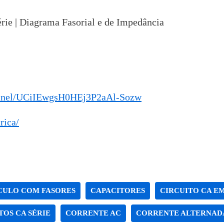
rie | Diagrama Fasorial e de Impedância
annel/UCiIEwgsH0HEj3P2aAl-Sozw
rica/
CULO COM FASORES
CAPACITORES
CIRCUITO CA EM
TOS CA SÉRIE
CORRENTE AC
CORRENTE ALTERNAD