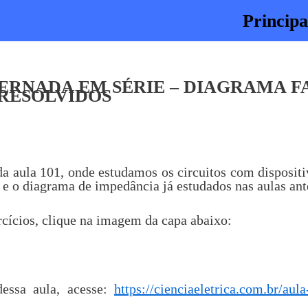
Principa
ERNADA EM SÉRIE – DIAGRAMA F
 RESOLVIDOS
 da aula 101, onde estudamos os circuitos com disposit
l e o diagrama de impedância já estudados nas aulas ant
rcícios, clique na imagem da capa abaixo:
dessa aula, acesse:
https://cienciaeletrica.com.br/aul