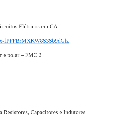
ircuitos Elétricos em CA
cr1yx-fPFFBrMXKW8S3Sb9dGlz
r e polar – FMC 2
 Resistores, Capacitores e Indutores