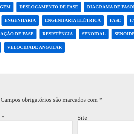
AGEM
DESLOCAMENTO DE FASE
DIAGRAMA DE FASO
ENGENHARIA
ENGENHARIA ELÉTRICA
FASE
F
AÇÃO DE FASE
RESISTÊNCIA
SENOIDAL
SENOID
VELOCIDADE ANGULAR
Campos obrigatórios são marcados com
*
l
*
Site