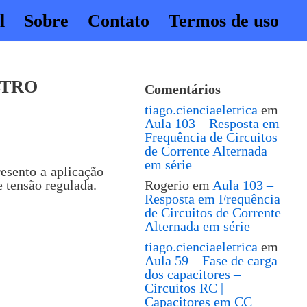
l
Sobre
Contato
Termos de uso
LTRO
Comentários
tiago.cienciaeletrica
em
Aula 103 – Resposta em
Frequência de Circuitos
de Corrente Alternada
em série
esento a aplicação
e tensão regulada.
Rogerio
em
Aula 103 –
Resposta em Frequência
de Circuitos de Corrente
Alternada em série
tiago.cienciaeletrica
em
Aula 59 – Fase de carga
dos capacitores –
Circuitos RC |
Capacitores em CC