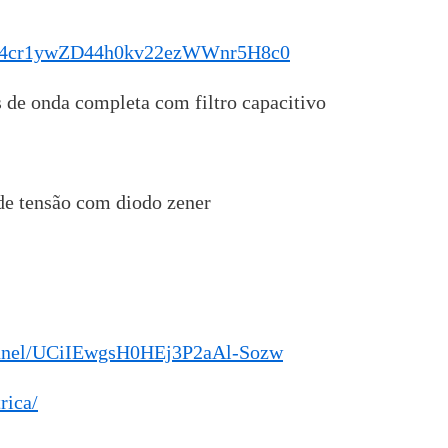
NyP4cr1ywZD44h0kv22ezWWnr5H8c0
 de onda completa com filtro capacitivo
de tensão com diodo zener
annel/UCiIEwgsH0HEj3P2aAl-Sozw
rica/