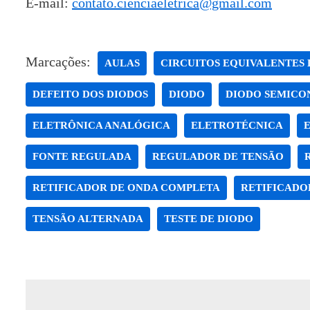
E-mail:
contato.cienciaeletrica@gmail.com
Marcações:
AULAS
CIRCUITOS EQUIVALENTES 
DEFEITO DOS DIODOS
DIODO
DIODO SEMICO
ELETRÔNICA ANALÓGICA
ELETROTÉCNICA
FONTE REGULADA
REGULADOR DE TENSÃO
RETIFICADOR DE ONDA COMPLETA
RETIFICADO
TENSÃO ALTERNADA
TESTE DE DIODO