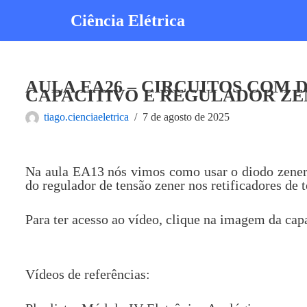
Ciência Elétrica
Pular
para
o
conteúdo
AULA EA26 – CIRCUITOS COM 
CAPACITIVO E REGULADOR Z
tiago.cienciaeletrica
7 de agosto de 2025
Na aula EA13 nós vimos como usar o diodo zener 
do regulador de tensão zener nos retificadores de 
Para ter acesso ao vídeo, clique na imagem da cap
Vídeos de referências: