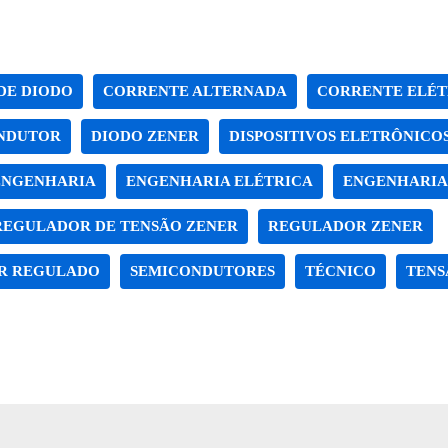
DE DIODO
CORRENTE ALTERNADA
CORRENTE ELÉT
NDUTOR
DIODO ZENER
DISPOSITIVOS ELETRÔNICO
ENGENHARIA
ENGENHARIA ELÉTRICA
ENGENHARIA
REGULADOR DE TENSÃO ZENER
REGULADOR ZENER
R REGULADO
SEMICONDUTORES
TÉCNICO
TENS