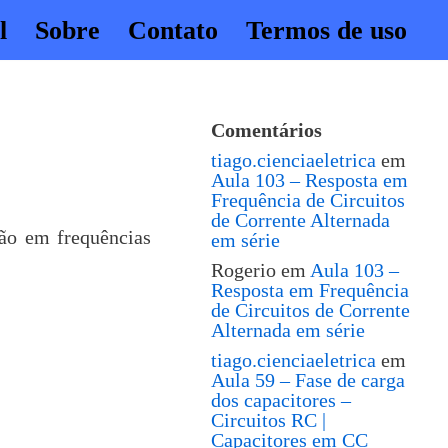
l
Sobre
Contato
Termos de uso
Comentários
tiago.cienciaeletrica
em
Aula 103 – Resposta em
Frequência de Circuitos
de Corrente Alternada
ão em frequências
em série
Rogerio
em
Aula 103 –
Resposta em Frequência
de Circuitos de Corrente
Alternada em série
tiago.cienciaeletrica
em
Aula 59 – Fase de carga
dos capacitores –
Circuitos RC |
Capacitores em CC