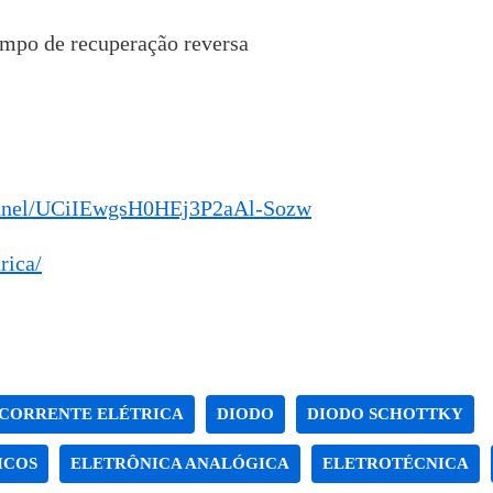
empo de recuperação reversa
annel/UCiIEwgsH0HEj3P2aAl-Sozw
rica/
CORRENTE ELÉTRICA
DIODO
DIODO SCHOTTKY
ICOS
ELETRÔNICA ANALÓGICA
ELETROTÉCNICA