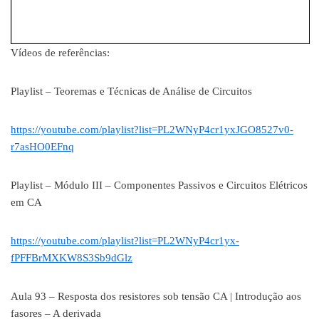
Vídeos de referências:
Playlist – Teoremas e Técnicas de Análise de Circuitos
https://youtube.com/playlist?list=PL2WNyP4cr1yxJGO8527v0-
r7asHO0EFnq
Playlist – Módulo III – Componentes Passivos e Circuitos Elétricos
em CA
https://youtube.com/playlist?list=PL2WNyP4cr1yx-
fPFFBrMXKW8S3Sb9dGlz
Aula 93 – Resposta dos resistores sob tensão CA | Introdução aos
fasores – A derivada