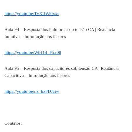
https://youtu.be/TvXiJWi0xxs
Aula 94 – Resposta dos indutores sob tensão CA | Reatância
Indutiva – Introdução aos fasores
https://youtu.be/WiH14_F5x08
Aula 95 – Resposta dos capacitores sob tensão CA | Reatância
Capacitiva – Introdução aos fasores
https://youtu.be/nz_hzFDJciw
Contatos: