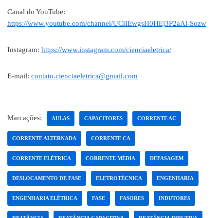
Canal do YouTube:
https://www.youtube.com/channel/UCiIEwgsH0HEj3P2aAl-Sozw
Instagram:
https://www.instagram.com/cienciaeletrica/
E-mail:
contato.cienciaeletrica@gmail.com
Marcações:
AULAS
CAPACITORES
CORRENTE AC
CORRENTE ALTERNADA
CORRENTE CA
CORRENTE ELÉTRICA
CORRENTE MÉDIA
DEFASAGEM
DESLOCAMENTO DE FASE
ELETROTÉCNICA
ENGENHARIA
ENGENHARIA ELÉTRICA
FASE
FASORES
INDUTORES
REATÂNCIA
REATÂNCIA CAPACITIVA
REATÂNCIA INDUTIVA