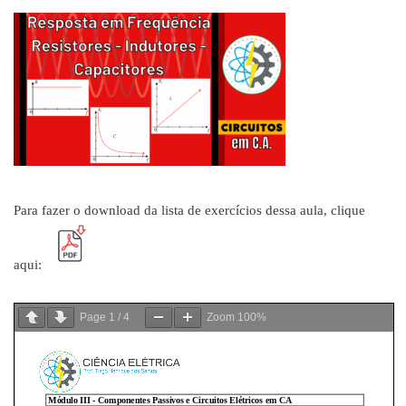
Para fazer o download da lista de exercícios dessa aula, clique
aqui:
Page
1
/
4
Zoom
100%