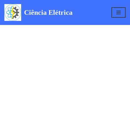
Ciência Elétrica
Pular
para
o
conteúdo