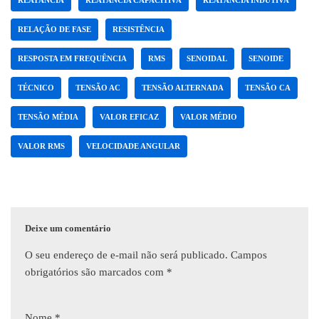
RELAÇÃO DE FASE
RESISTÊNCIA
RESPOSTA EM FREQUÊNCIA
RMS
SENOIDAL
SENOIDE
TÉCNICO
TENSÃO AC
TENSÃO ALTERNADA
TENSÃO CA
TENSÃO MÉDIA
VALOR EFICAZ
VALOR MÉDIO
VALOR RMS
VELOCIDADE ANGULAR
Deixe um comentário
O seu endereço de e-mail não será publicado.
Campos
obrigatórios são marcados com
*
Nome
*