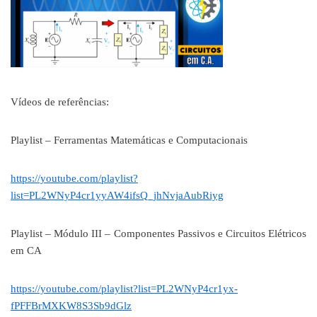
Vídeos de referências:
Playlist – Ferramentas Matemáticas e Computacionais
https://youtube.com/playlist?
list=PL2WNyP4cr1yyAW4ifsQ_jhNvjaAubRiyg
Playlist – Módulo III – Componentes Passivos e Circuitos Elétricos
em CA
https://youtube.com/playlist?list=PL2WNyP4cr1yx-
fPFFBrMXKW8S3Sb9dGlz