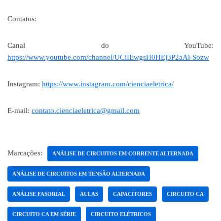
Contatos:
Canal do YouTube:
https://www.youtube.com/channel/UCiIEwgsH0HEj3P2aAl-Sozw
Instagram:
https://www.instagram.com/cienciaeletrica/
E-mail:
contato.cienciaeletrica@gmail.com
Marcações:
ANÁLISE DE CIRCUITOS EM CORRENTE ALTERNADA
ANÁLISE DE CIRCUITOS EM TENSÃO ALTERNADA
ANÁLISE FASORIAL
AULAS
CAPACITORES
CIRCUITO CA
CIRCUITO CA EM SÉRIE
CIRCUITO ELÉTRICOS