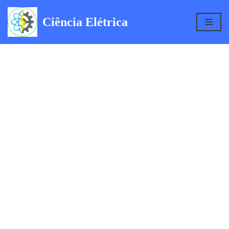
Ciência Elétrica
Pular
para
o
conteúdo