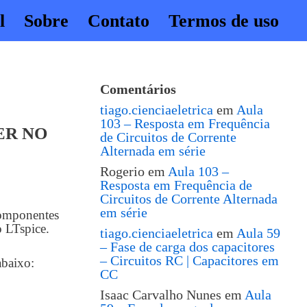
l
Sobre
Contato
Termos de uso
Comentários
tiago.cienciaeletrica
em
Aula
103 – Resposta em Frequência
ER NO
de Circuitos de Corrente
Alternada em série
Rogerio
em
Aula 103 –
Resposta em Frequência de
Circuitos de Corrente Alternada
em série
componentes
o LTspice.
tiago.cienciaeletrica
em
Aula 59
– Fase de carga dos capacitores
– Circuitos RC | Capacitores em
abaixo:
CC
Isaac Carvalho Nunes
em
Aula