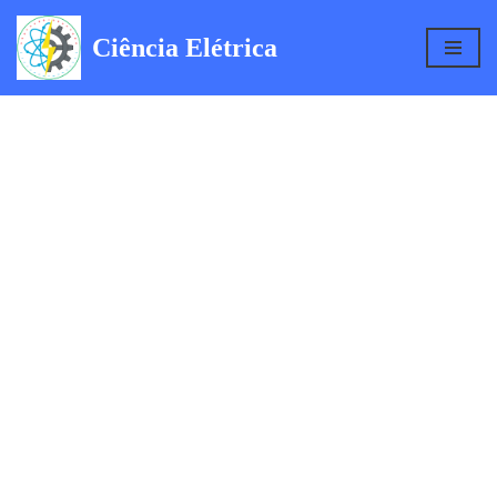
Ciência Elétrica
Pular
para
o
conteúdo