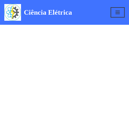
Ciência Elétrica
Pular
para
o
conteúdo