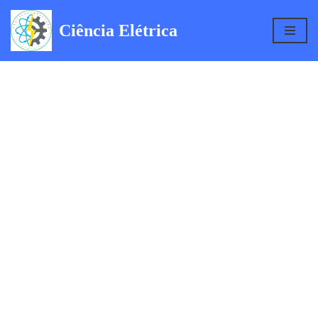
Ciência Elétrica
Pular
para
o
conteúdo