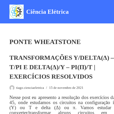
Ciência Elétrica
Pular
para
o
conteúdo
PONTE WHEATSTONE
TRANSFORMAÇÕES Y/DELTA(Δ) –
T/PI E DELTA(Δ)/Y – PI(Π)/T |
EXERCÍCIOS RESOLVIDOS
tiago.cienciaeletrica
15 de novembro de 2021
Nesse post eu apresento a resolução dos exercícios d
45, onde estudamos os circuitos na configuração í
(Y) ou T e delta (Δ) ou π. Vamos estudar
converter/transformar alguns circuitos em o