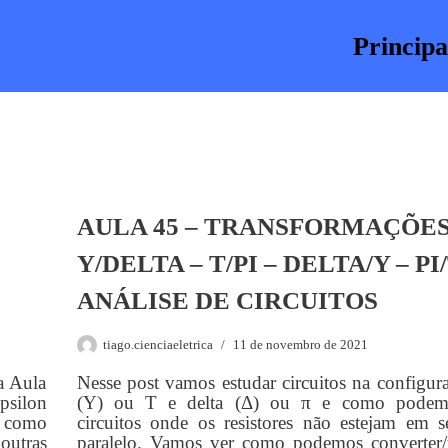
Principa
AULA 45 – TRANSFORMAÇÕE
Y/DELTA – T/PI – DELTA/Y – PI/
ANÁLISE DE CIRCUITOS
tiago.cienciaeletrica
11 de novembro de 2021
a Aula
Nesse post vamos estudar circuitos na configura
psilon
(Y) ou T e delta (Δ) ou π e como podemo
 como
circuitos onde os resistores não estejam em 
utras
paralelo. Vamos ver como podemos converter/