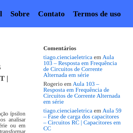
l
Sobre
Contato
Termos de uso
Comentários
tiago.cienciaeletrica
em
Aula
103 – Resposta em Frequência
S
de Circuitos de Corrente
Alternada em série
T |
Rogerio
em
Aula 103 –
Resposta em Frequência de
Circuitos de Corrente Alternada
em série
tiago.cienciaeletrica
em
Aula 59
ção ípsilon
– Fase de carga dos capacitores
s analisar
– Circuitos RC | Capacitores em
série ou em
CC
transformar