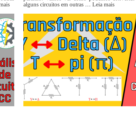
mais
alguns circuitos em outras …
Leia mais