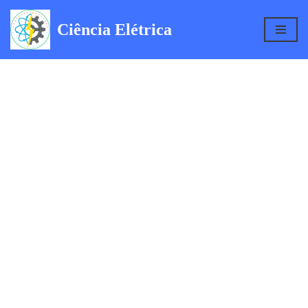
Ciência Elétrica
Pular
para
o
conteúdo