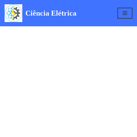
Ciência Elétrica
Pular
para
o
conteúdo