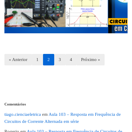
« Anterior
1
2
3
4
Próximo »
Comentários
tiago.cienciaeletrica
em
Aula 103 – Resposta em Frequência de
Circuitos de Corrente Alternada em série
Rogerio
em
Aula 103 – Resposta em Frequência de Circuitos de