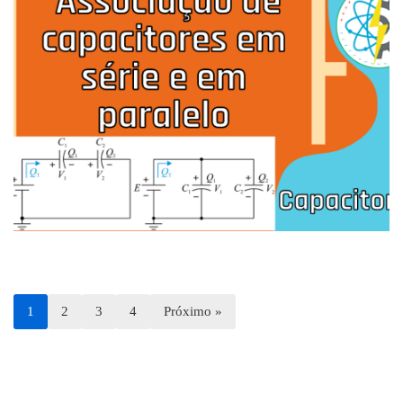
1
2
3
4
Próximo »