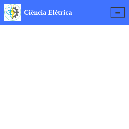
Ciência Elétrica
Pular
para
o
conteúdo