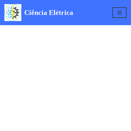
Ciência Elétrica
Pular
para
o
conteúdo