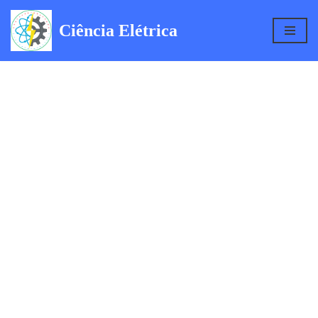
Ciência Elétrica
Pular
para
o
conteúdo