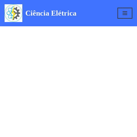
Ciência Elétrica
Pular
para
o
conteúdo