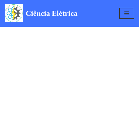
Ciência Elétrica
Pular
para
o
conteúdo