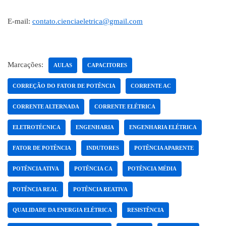
E-mail:
contato.cienciaeletrica@gmail.com
Marcações:
AULAS
CAPACITORES
CORREÇÃO DO FATOR DE POTÊNCIA
CORRENTE AC
CORRENTE ALTERNADA
CORRENTE ELÉTRICA
ELETROTÉCNICA
ENGENHARIA
ENGENHARIA ELÉTRICA
FATOR DE POTÊNCIA
INDUTORES
POTÊNCIA APARENTE
POTÊNCIA ATIVA
POTÊNCIA CA
POTÊNCIA MÉDIA
POTÊNCIA REAL
POTÊNCIA REATIVA
QUALIDADE DA ENERGIA ELÉTRICA
RESISTÊNCIA