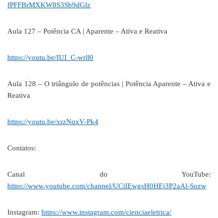
fPFFBrMXKW8S3Sb9dGlz
Aula 127 – Potência CA | Aparente – Ativa e Reativa
https://youtu.be/IUI_C-wrll0
Aula 128 – O triângulo de potências | Potência Aparente – Ativa e
Reativa
https://youtu.be/xrzNqxV-Pk4
Contatos:
Canal do YouTube:
https://www.youtube.com/channel/UCiIEwgsH0HEj3P2aAl-Sozw
Instagram:
https://www.instagram.com/cienciaeletrica/